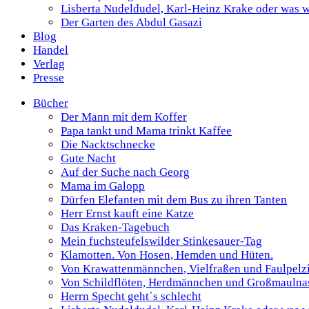
Lisberta Nudeldudel, Karl-Heinz Krake oder was wä
Der Garten des Abdul Gasazi
Blog
Handel
Verlag
Presse
Bücher
Der Mann mit dem Koffer
Papa tankt und Mama trinkt Kaffee
Die Nacktschnecke
Gute Nacht
Auf der Suche nach Georg
Mama im Galopp
Dürfen Elefanten mit dem Bus zu ihren Tanten
Herr Ernst kauft eine Katze
Das Kraken-Tagebuch
Mein fuchsteufelswilder Stinkesauer-Tag
Klamotten. Von Hosen, Hemden und Hüten.
Von Krawattenmännchen, Vielfraßen und Faulpelz
Von Schildflöten, Herdmännchen und Großmaulna
Herrn Specht geht´s schlecht