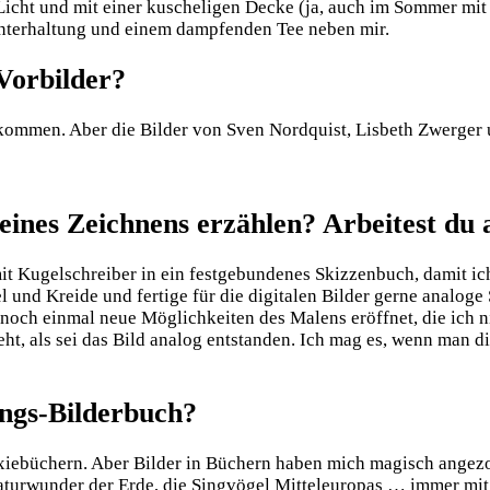
 Licht und mit einer kuscheligen Decke (ja, auch im Sommer mit
Unterhaltung und einem dampfenden Tee neben mir.
 Vorbilder?
gekommen. Aber die Bilder von Sven Nordquist, Lisbeth Zwerger
eines Zeichnens erzählen? Arbeitest du 
it Kugelschreiber in ein festgebundenes Skizzenbuch, damit ic
l und Kreide und fertige für die digitalen Bilder gerne analoge
ch einmal neue Möglichkeiten des Malens eröffnet, die ich nich
ieht, als sei das Bild analog entstanden. Ich mag es, wenn man 
ings-Bilderbuch?
Pixiebüchern. Aber Bilder in Büchern haben mich magisch angez
 Naturwunder der Erde, die Singvögel Mitteleuropas … immer mit