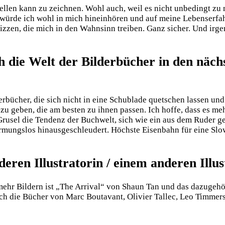
stellen kann zu zeichnen. Wohl auch, weil es nicht unbedingt zu 
 würde ich wohl in mich hineinhören und auf meine Lebenserfa
izzen, die mich in den Wahnsinn treiben. Ganz sicher. Und irg
ch die Welt der Bilderbücher in den näc
rbücher, die sich nicht in eine Schublade quetschen lassen und 
u geben, die am besten zu ihnen passen. Ich hoffe, dass es m
rusel die Tendenz der Buchwelt, sich wie ein aus dem Ruder ge
armungslos hinausgeschleudert. Höchste Eisenbahn für eine S
eren Illustratorin / einem anderen Illu
ehr Bildern ist „The Arrival“ von Shaun Tan und das dazugehö
ch die Bücher von Marc Boutavant, Olivier Tallec, Leo Timmers